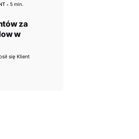
NT
5 min.
ntów za
Flow w
ił się Klient