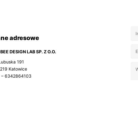
ne adresowe
EE DESIGN LAB SP. Z O.O.
 Lubuska 191
219 Katowice
 – 6342864103
on – 364473162
 – 0000618767
konta bankowego (mBank):
1140 2004 0000 3702 7730 4778