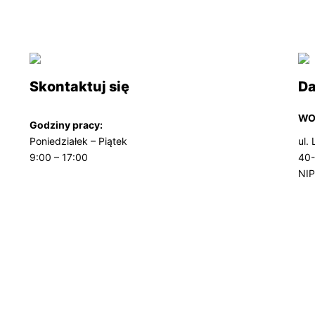
Skontaktuj się
Da
WOB
Godziny pracy:
Poniedziałek – Piątek
ul.
9:00 – 17:00
40-
NIP
Reg
KRS
Nr 
65 