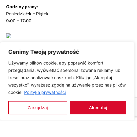
Godziny pracy:
Poniedziałek – Piątek
9:00 – 17:00
Dane adresowe
Cenimy Twoją prywatność
WOBEE DESIGN LAB SP. Z O.O.
Używamy plików cookie, aby poprawić komfort
przeglądania, wyświetlać spersonalizowane reklamy lub
ul. Lubuska 191
treści oraz analizować nasz ruch. Klikając „Akceptuj
40-219 Katowice
wszystko”, wyrażasz zgodę na używanie przez nas plików
NIP – 6342864103
cookie.
Polityka prywatności
Regon – 364473162
KRS – 0000618767
Zarządzaj
Akceptuj
Nr konta bankowego (mBank):
65 1140 2004 0000 3702 7730 4778